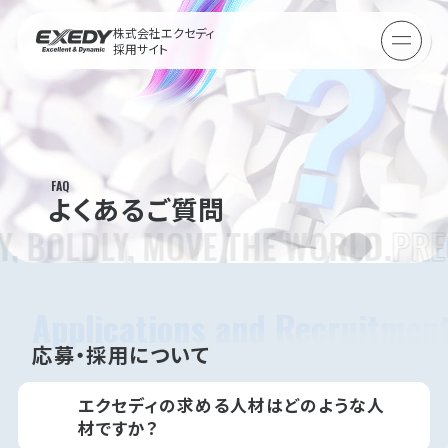
株式会社エクセディ
採用サイト
FAQ
よくあるご質問
, BOLDLY, MOVE THE WORLD.
PREC
Applications and Recruitmen
応募・採用について
エクセディの求める人材はどのような人
材ですか？